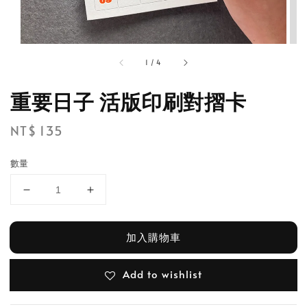
1
/
4
重要日子 活版印刷對摺卡
Regular
NT$ 135
price
數量
加入購物車
Add to wishlist