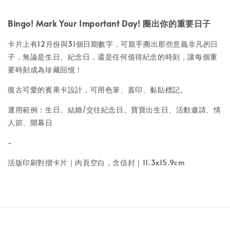
Bingo! Mark Your Important Day! 圈出你的重要日子
卡片上有12月份與31個日期數字，可親手圈出那些意義非凡的日
子，無論是生日、紀念日，還是任何值得紀念的時刻，讓每個重
要時刻成為珍藏回憶！
復古可愛的賓果卡設計，可用色筆、蓋印、黏貼標記。
運用範例：生日、結婚/交往紀念日、寶寶出生日、活動邀請、情
人節、開幕日
-
活版印刷對摺卡片｜
內頁空白，含信封
｜
11.3x15.9cm