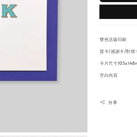
雙色活版印刷
賀卡/感謝卡/對摺
卡片尺寸105x148
空白內頁
分享