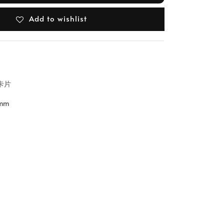
Add to wishlist
卡片
mm