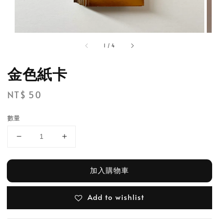
1
/
4
金色紙卡
Regular
NT$ 50
price
數量
加入購物車
Add to wishlist