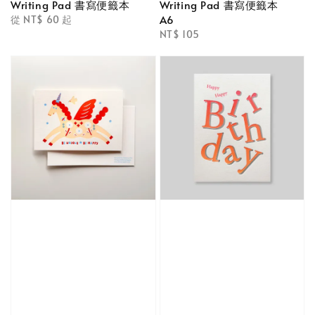
Writing Pad 書寫便籤本
Writing Pad 書寫便籤本
A6
Regular
從
NT$ 60
起
price
Regular
NT$ 105
price