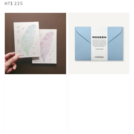
price
Regular
NT$ 225
price