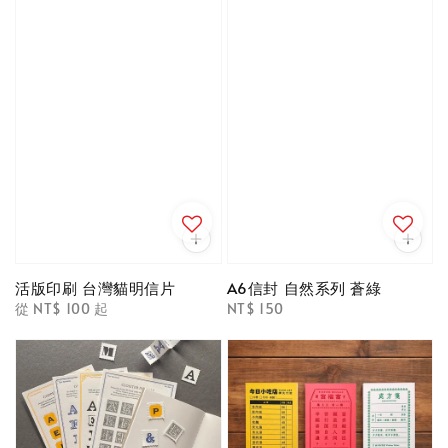
活版印刷 台灣貓明信片
A6信封 自然系列 蒼綠
Regular
從
NT$ 100
起
Regular
NT$ 150
price
price