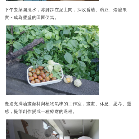
下午去菜園澆水，赤腳踩在泥土間，採收番茄、豌豆、燈籠果
實⋯成為豐盛的田園便當。
走進充滿油畫顏料與植物氣味的工作室，畫畫、休息、思考、靈
感，提筆創作變成一種療癒的過程。