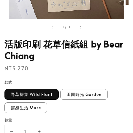
1
/
11
活版印刷 花草信紙組 by Bear
Chiang
Regular
NT$ 270
price
款式
野草採集 Wild Plant
田園時光 Garden
靈感生活 Muse
數量