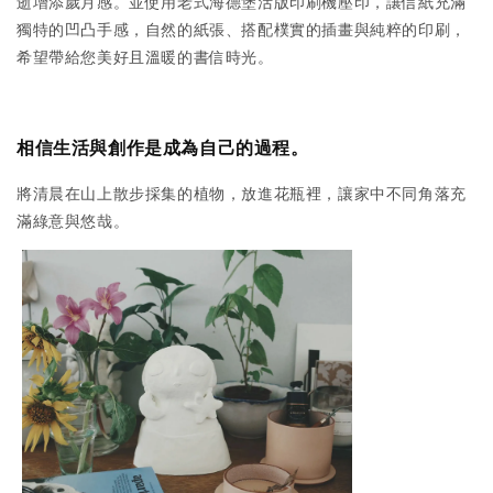
逝增添歲月感。
並使用老式海德堡活版印刷機壓印，讓信紙充滿
獨特的凹凸手感，
自然的紙張、搭配樸實的插畫與純粹的印刷，
希望帶給您美好且溫暖的書信時光。
相信生活與創作是成為自己的過程。
將清晨在山上散步採集的植物，放進花瓶裡，讓家中不同角落充
滿綠意與悠哉。