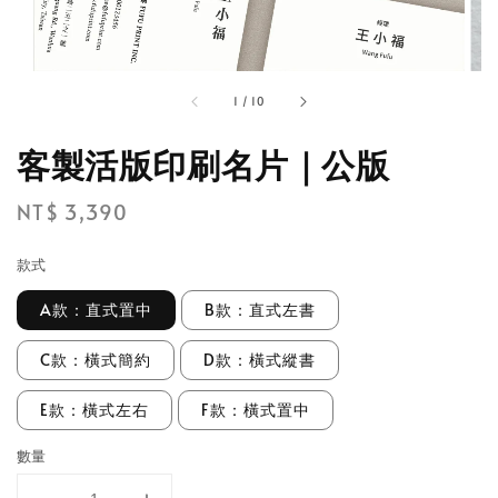
1
/
10
客製活版印刷名片｜公版
Regular
NT$ 3,390
price
款式
A款：直式置中
B款：直式左書
C款：橫式簡約
D款：橫式縱書
E款：橫式左右
F款：橫式置中
數量