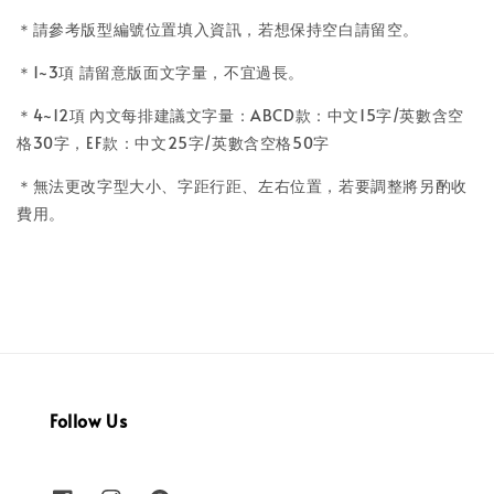
＊請參考版型編號位置填入資訊，若想保持空白請留空。
＊1~3項 請留意版面文字量，不宜過長。
＊4~12
項
內文每排建議文字量：ABCD款：中文15字/英數含空
格30字，
EF款：中文25字/英數含空格50字
＊無法更改字型大小、字距行距、左右位置，若要調整將另酌收
費用。
Follow Us