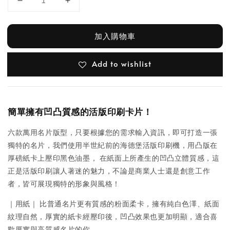
加入購物車
Add to wishlist
簡單擁有凹凸質感的活版印刷卡片！
六款萬用名片版型，只要根據您的需求輸入資訊，即可打造一張
獨特的名片，
我們使用半世紀前的海德堡活版印刷機，用凸版在
厚磅紙卡上壓印黑色油墨，
在紙面上所產生的凹凸立體質感，這
正是活版印刷讓人著迷的魅力，
不論是商業人士還是創意工作
者，皆可展現獨特的形象與風格！
｜用紙｜
比普通名片更有質感的粉面柔卡，擁有純白色澤、紙面
紋理自然，
厚實的紙卡經壓印後，凹凸效果也更加明顯，適合喜
歡厚實與高質感名片的你。